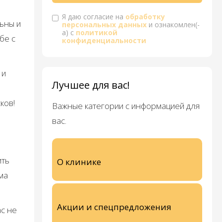
Я даю согласие на
обработку
льны и
персональных данных
и ознакомлен(-
а) с
политикой
бе с
конфиденциальности
 и
Лучшее для вас!
ков!
Важные категории с информацией для
вас.
ить
О клинике
ма
Акции и спецпредложения
ас не