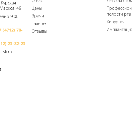
О нас
Детская сто
, Курская
 Маркса, 49
Цены
Профессиона
полости рта
Врачи
вно 9:00 –
Хирургия
Галерея
Имплантация
7 (4712) 78-
Отзывы
712) 23-82-23
rsk.ru